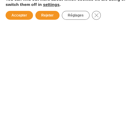
switch them off in
settings
.
Fermer la bannièr
Accepter
Rejeter
Réglages