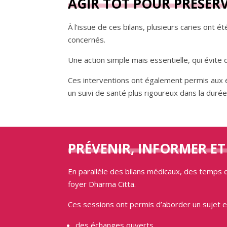
AGIR TÔT POUR PRÉSER
À l’issue de ces bilans, plusieurs caries on
concernés.
Une action simple mais essentielle, qui évite 
Ces interventions ont également permis aux é
un suivi de santé plus rigoureux dans la durée
PRÉVENIR, INFORMER ET 
En parallèle des bilans médicaux, des temps 
foyer Dharma Citta.
Ces sessions ont permis d’aborder un sujet en
des échanges ouverts,