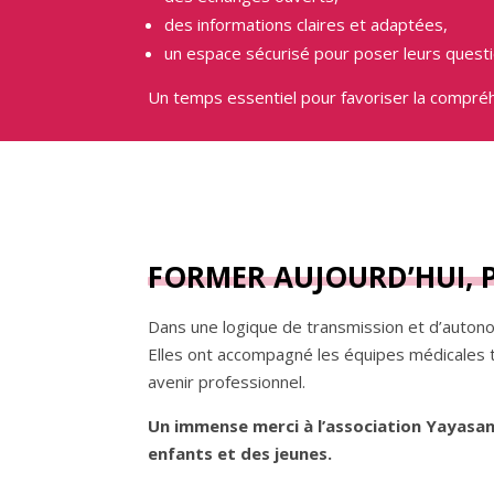
des informations claires et adaptées,
un espace sécurisé pour poser leurs questi
Un temps essentiel pour favoriser la compré
FORMER AUJOURD’HUI, 
Dans une logique de transmission et d’autono
Elles ont accompagné les équipes médicales t
avenir professionnel.
Un immense merci à l’association Yayasan
enfants et des jeunes.