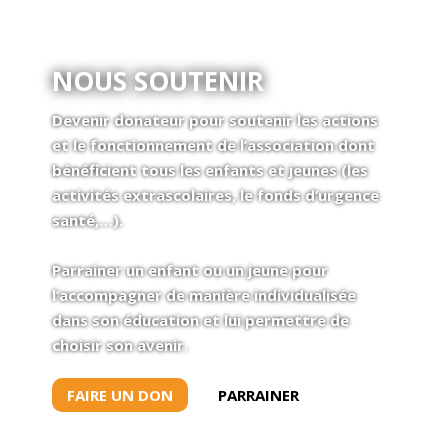
NOUS SOUTENIR
Devenir donateur pour soutenir les actions
et le fonctionnement de l’association dont
bénéficient tous les enfants et jeunes (les
activités extrascolaires, le fonds d’urgence
santé,…).
Parrainer un enfant ou un jeune pour
l’accompagner de manière individualisée
dans son éducation et lui permettre de
choisir son avenir.
FAIRE UN DON
PARRAINER